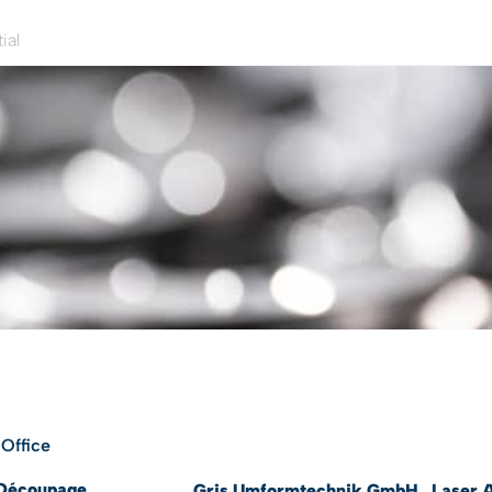
ial
Office
 Découpage
Gris Umformtechnik GmbH
Laser 