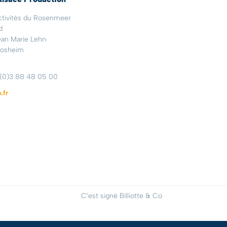
ctivités du Rosenmeer
d
ean Marie Lehn
osheim
 (0)3 88 48 05 00
.fr
C’est signé Billiotte & Co