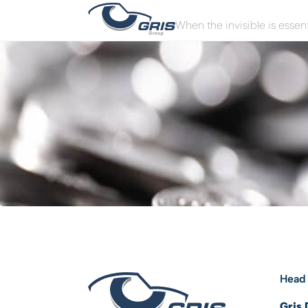
Cookies management panel
When the invisible is essent
Head 
Gris