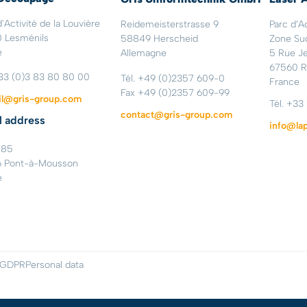
'Activité de la Louvière
Reidemeisterstrasse 9
Parc d’A
 Lesménils
58849 Herscheid
Zone Su
e
Allemagne
5 Rue J
67560 R
 33 (0)3 83 80 80 00
Tél. +49 (0)2357 609-0
France
Fax +49 (0)2357 609-99
il@gris-group.com
Tél. +33
contact@gris-group.com
l address
info@lap
185
 Pont-à-Mousson
e
– GDPR
Personal data