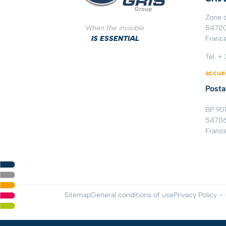
Zone d
When the invisible
54700
IS ESSENTIAL
Franc
Tél. +
accue
Posta
BP 90
54706
Franc
Sitemap
General conditions of use
Privacy Policy 