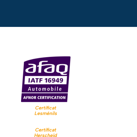
Certificat
Lesménils
Certificat
Herscheid