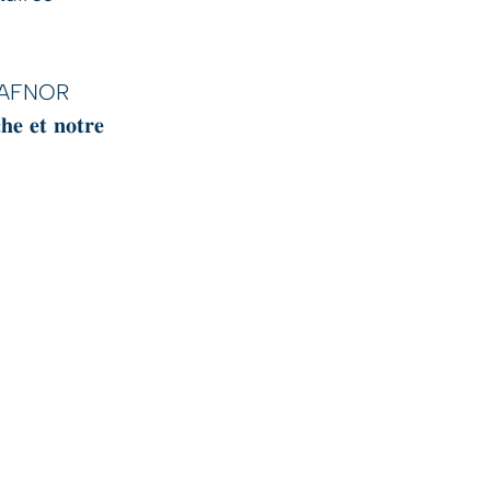
ar AFNOR
𝐞𝐭 𝐧𝐨𝐭𝐫𝐞