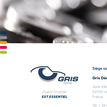
Siège so
Gris Dé
Zone d'Ac
Quand l'invisible
54700 Le
EST ESSENTIEL
France
Tél. + 33