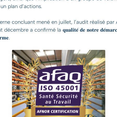
un plan d’actions.
erne concluant mené en juillet, l’audit réalisé p
mbre a confirmé la 𝐪𝐮𝐚𝐥𝐢𝐭𝐞́ 𝐝𝐞 𝐧𝐨𝐭𝐫𝐞 𝐝𝐞́𝐦𝐚𝐫𝐜𝐡𝐞 
𝐫𝐦𝐞.