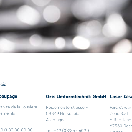
cial
coupage
Gris Umformtechnik GmbH
Laser Als
tivité de la Louvière
Reidemeisterstrasse 9
Parc d’Acti
sménils
58849 Herscheid
Zone Sud
Allemagne
5 Rue Jean
67560 Ros
 (0)3 83 80 80 00
Tél. +49 (0)2357 609-0