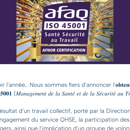
 l’année… Nous sommes fiers d’annoncer l’𝐨𝐛𝐭𝐞𝐧𝐭𝐢𝐨
𝟒𝟓𝟎𝟎𝟏 (𝑀𝑎𝑛𝑎𝑔𝑒𝑚𝑒𝑛𝑡 𝑑𝑒 𝑙𝑎 𝑆𝑎𝑛𝑡𝑒́ 𝑒𝑡 𝑑𝑒 𝑙𝑎 𝑆𝑒́𝑐𝑢𝑟𝑖𝑡𝑒́ 𝑎𝑢 
ésultat d’un travail collectif, porté par la Directio
engagement du service QHSE, la participation des s
ers, ainsi que l’implication d’un groupe de volon