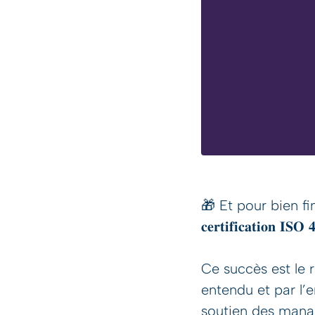
🎁 Et pour bien finir
𝐜𝐞𝐫𝐭𝐢𝐟𝐢𝐜𝐚𝐭𝐢𝐨𝐧 𝐈𝐒𝐎 
Ce succès est le r
entendu et par l’
soutien des manag