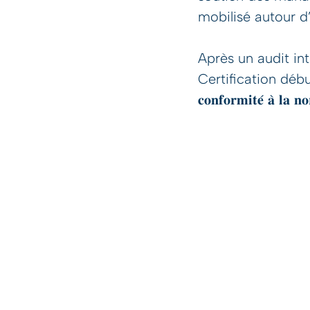
mobilisé autour d’
Après un audit int
Certification début déce
𝐜𝐨𝐧𝐟𝐨𝐫𝐦𝐢𝐭𝐞́ 𝐚̀ 𝐥𝐚 𝐧