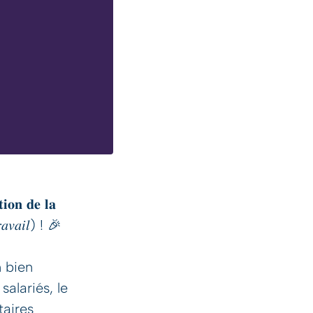
 𝐝𝐞 𝐥𝐚
𝑟𝑎𝑣𝑎𝑖𝑙) ! 🎉
n bien
alariés, le
taires