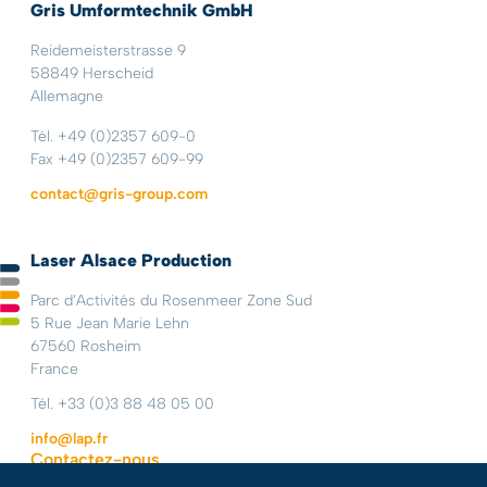
Gris Umformtechnik GmbH
Reidemeisterstrasse 9
58849 Herscheid
Allemagne
Tél. +49 (0)2357 609-0
Fax +49 (0)2357 609-99
contact@gris-group.com
Laser Alsace Production
Parc d’Activités du Rosenmeer Zone Sud
5 Rue Jean Marie Lehn
67560 Rosheim
France
Tél. +33 (0)3 88 48 05 00
info@lap.fr
Contactez-nous