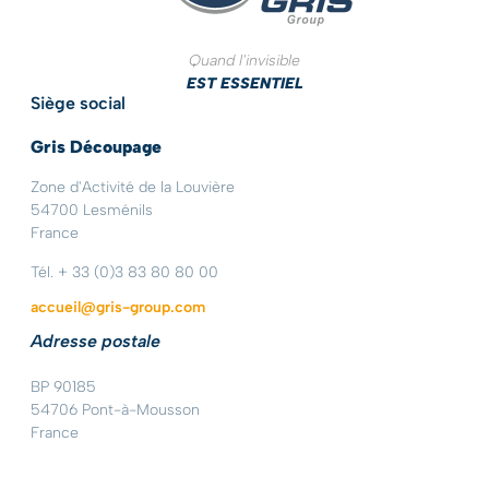
Quand l'invisible
EST ESSENTIEL
Siège social
Gris Découpage
Zone d'Activité de la Louvière
54700 Lesménils
France
Tél. + 33 (0)3 83 80 80 00
accueil@gris-group.com
Adresse postale
BP 90185
54706 Pont-à-Mousson
France