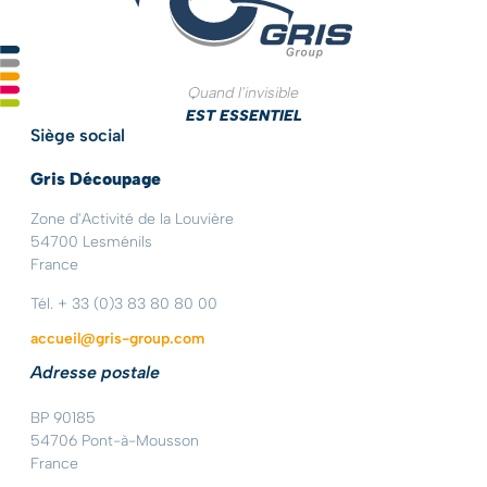
Quand l'invisible
EST ESSENTIEL
Siège social
Gris Découpage
Zone d'Activité de la Louvière
54700 Lesménils
France
Tél. + 33 (0)3 83 80 80 00
accueil@gris-group.com
Adresse postale
BP 90185
54706 Pont-à-Mousson
France